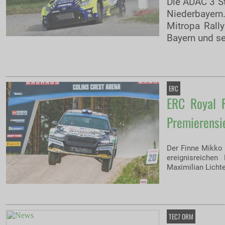
Die ADAC 3 St
Niederbayer
Mitropa Rall
Bayern und s
ERC
ERC Royal R
Premierensi
Der Finne Mikko 
ereignisreiche
Maximilian Licht
TEC7 ORM