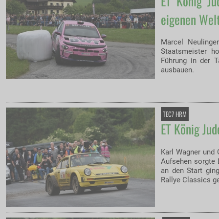
ET König Ju
eigenen Welt
Marcel Neulinge
Staatsmeister ho
Führung in der 
ausbauen.
TEC7 HRM
ET König Jud
Karl Wagner und G
Aufsehen sorgte L
an den Start gin
Rallye Classics g