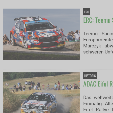
ERC
ERC: Teemu S
Teemu Sunin
Europameiste
Marczyk abwe
schweren Unfa
HISTORIC
ADAC Eifel R
Das weltweit
Einmalig: All
Eifel Rallye