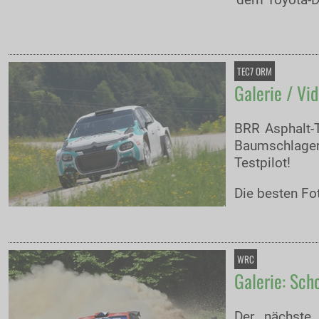
dem Toyota-Du
TEC7 ORM
Galerie / Vi
BRR Asphalt-T
Baumschlager
Testpilot!
Die besten Fot
WRC
Galerie: Sch
Der nächste 