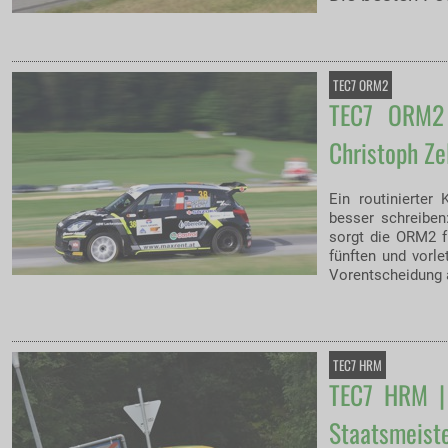
TEC7 ORM2
TEC7 ORM2 
Christoph Ze
Ein routinierter
besser schreiben
sorgt die ORM2 f
fünften und vorle
Vorentscheidung
TEC7 HRM
TEC7 HRM | 
Staatsmeiste