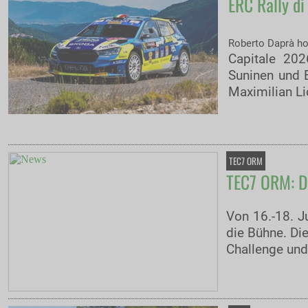
ERC Rally di
Roberto Daprà ho
Capitale 202
Suninen und B
Maximilian L
TEC7 ORM
TEC7 ORM: De
Von 16.-18. J
die Bühne. Di
Challenge und