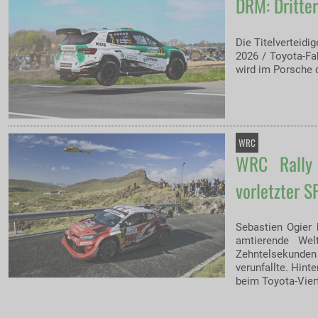
DRM: Dritter
Die Titelverteidi
2026 / Toyota-Fa
wird im Porsche d
WRC
WRC Rally 
vorletzter S
Sebastien Ogier 
amtierende Wel
Zehntelsekunden
verunfallte. Hint
beim Toyota-Vier