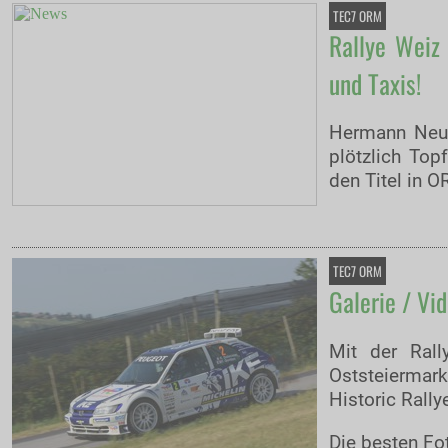
TEC7 ORM
Rallye Weiz
und Taxis!
Hermann Neub
plötzlich Top
den Titel in 
TEC7 ORM
Galerie / Vi
Mit der Ral
Oststeiermar
Historic Rall
Die besten Fot