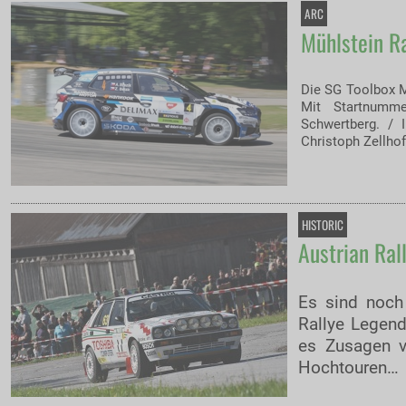
ARC
Mühlstein Ra
Die SG Toolbox M
Mit Startnumme
Schwertberg. / 
Christoph Zellhof
HISTORIC
Austrian Ral
Es sind noch
Rallye Legend
es Zusagen v
Hochtouren…