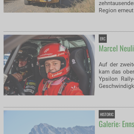
zehntausende
Region erneut
ERC
Marcel Neuli
Auf der zwei
kam das oberö
Ypsilon Rall
Geschwindigke
HISTORIC
Galerie: Enn