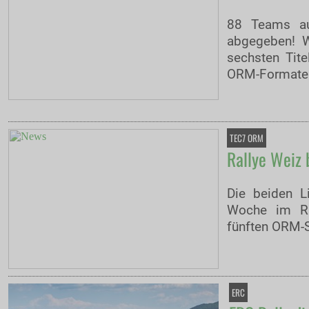
88 Teams au
abgegeben! 
sechsten Tite
ORM-Formaten 
TEC7 ORM
Rallye Weiz 
Die beiden Li
Woche im Ra
fünften ORM-S
ERC