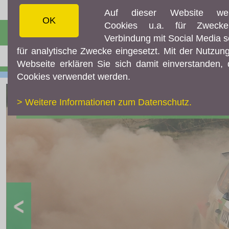
Auf dieser Website we
OK
Cookies u.a. für Zweck
☰ MENÜ
Verbindung mit Social Media 
für analytische Zwecke eingesetzt. Mit der Nutzun
AKTUELLES
Webseite erklären Sie sich damit einverstanden,
Aktuelles
Cookies verwendet werden.
Archiv
> Weitere Informationen zum Datenschutz.
ORM
ARC
WRC
ERC
DRM
Historic
Diverses