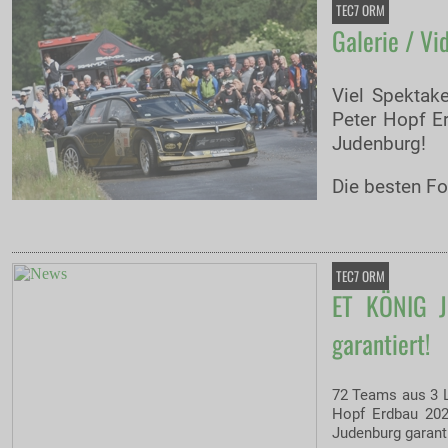
TEC7 ORM
Galerie / Vi
Viel Spektak
Peter Hopf E
Judenburg!
Die besten Fo
TEC7 ORM
ET KÖNIG J
garantiert!
72 Teams aus 3 L
Hopf Erdbau 202
Judenburg garanti