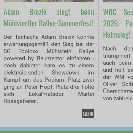
Adam Brezik siegt beim
WRC Sect
Mühlviertler Rallye-Sommerfest!
2026: Pa
Heimsieg!
Der Tscheche Adam Brezik konnte
erwartungsgemäß den Sieg bei der
Nach de
SG Toolbox Mühlstein Rallye
triumphier
powered by Baumentor einfahren -
auch beim 
doch dahinter kam es zu einem
und holt s
elektrisierenden Showdown im
der WM vo
Kampf um das Podium. Platz zwei
Oliver Sol
ging an Peter Hopf, Platz drei holte
Überschatte
sich Lokalmatador Martin
von zahlrei
Rossgatterer...
MEHR