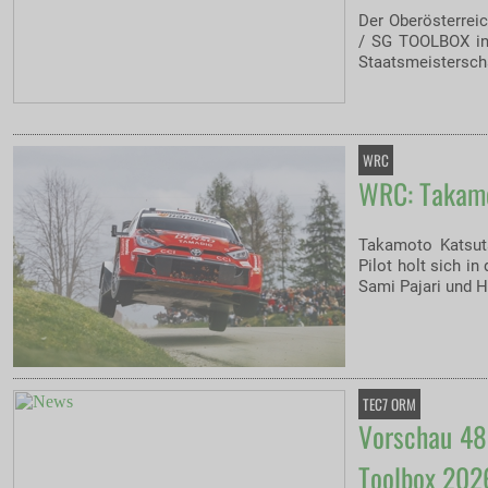
Der Oberösterrei
/ SG TOOLBOX in 
Staatsmeistersch
WRC
WRC: Takamot
Takamoto Katsuta
Pilot holt sich i
Sami Pajari und H
TEC7 ORM
Vorschau 48.
Toolbox 202