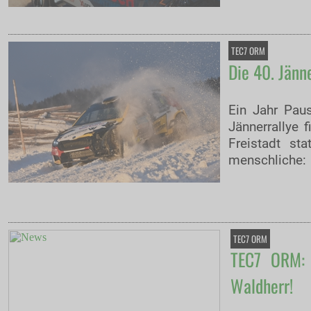
TEC7 ORM
Die 40. Jänn
Ein Jahr Paus
Jännerrallye 
Freistadt sta
menschliche:
TEC7 ORM
TEC7 ORM: 
Waldherr!