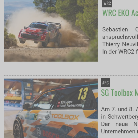
WRC
WRC EKO Acro
Sebastien 
anspruchsvol
Thierry Neuv
In der WRC2 f
ARC
SG Toolbox M
Am 7. und 8. 
in Schwertber
Der neue Na
Unternehmen m