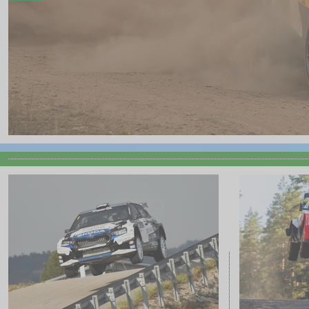
FOTOS
Fotoarchiv
VIDEOS
Videoarchiv
KONTAKT
Kontakt
Impressum
ORM
ARC