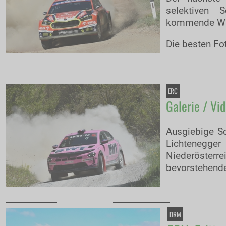
selektiven 
kommende WR
Die besten Fot
ERC
Galerie / Vi
Ausgiebige Sc
Lichtenegge
Niederösterre
bevorstehend
DRM