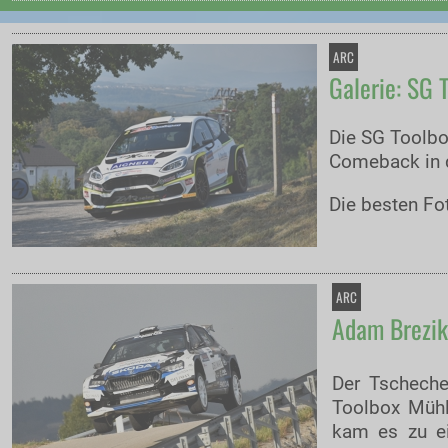
ARC
Galerie: SG 
Die SG Toolbo
Comeback in 
Die besten Fo
ARC
Adam Brezik
Der Tschech
Toolbox Mühl
kam es zu e