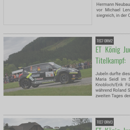
Hermann Neubaue
vor Michael Len
siegreich, in der
TEC7 ORM2
ET König J
Titelkampf:
Jubeln durfte die
Maria Seidl im 
Knobloch/Erik Fü
während Roland S
zweiten Tages den
TEC7 ORM3