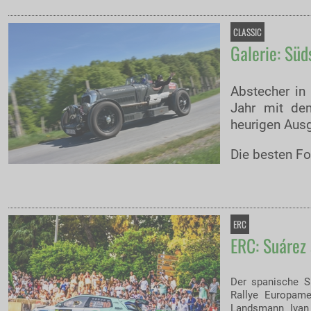
CLASSIC
Galerie: Sü
Abstecher in 
Jahr mit de
heurigen Ausg
Die besten Fo
ERC
ERC: Suárez 
Der spanische S
Rallye Europame
Landsmann Ivan 