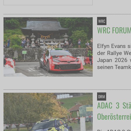
WRC
WRC FORUM8 
Elfyn Evans s
der Rallye W
Japan 2026 w
seinen Teamko
DRM
ADAC 3 Stä
Oberösterrei