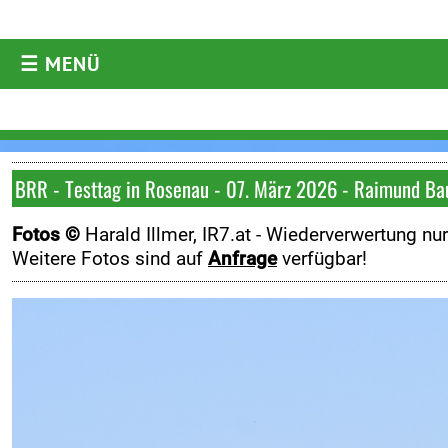
☰ MENÜ
AKTUELLES
Aktuelles
Archiv
BRR - Testtag in Rosenau - 07. März 2026 - Raimund Ba
ORM
Fotos ©
Harald Illmer, IR7.at -
Wiederverwertung nu
ARC
Weitere Fotos sind auf
Anfrage
verfügbar!
WRC
ERC
DRM
Historic
Diverses