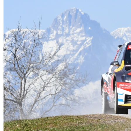
FOTOS
Fotoarchiv
VIDEOS
Videoarchiv
KONTAKT
Kontakt
Impressum
ORM
ARC