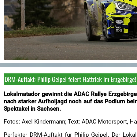
FOTOS
Fotoarchiv
VIDEOS
Videoarchiv
KONTAKT
Kontakt
Impressum
DRM-Auftakt: Philip Geipel feiert Hattrick im Erzgebirge!
ORM
Lokalmatador gewinnt die ADAC Rallye Erzgebirge 
ARC
nach starker Aufholjagd noch auf das Podium bei
Spektakel in Sachsen.
Fotos: Axel Kindermann; Text: ADAC Motorsport, Har
Perfekter DRM-Auftakt für Philip Geipel. Der Lo