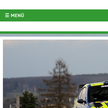
☰ MENÜ
AKTUELLES
Aktuelles
Archiv
ORM
ARC
WRC
ERC
DRM
Historic
Diverses