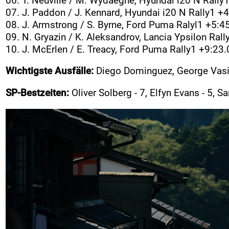
06. T. Neuville / M. Wydaeghe, Hyundai i20 N Rally
07. J. Paddon / J. Kennard, Hyundai i20 N Rally1 +
08. J. Armstrong / S. Byrne, Ford Puma Ralyl1 +5:4
09. N. Gryazin / K. Aleksandrov, Lancia Ypsilon Ral
10. J. McErlen / E. Treacy, Ford Puma Rally1 +9:23.
Wichtigste Ausfälle:
Diego Dominguez, George Vasil
SP-Bestzeiten:
Oliver Solberg - 7, Elfyn Evans - 5, S