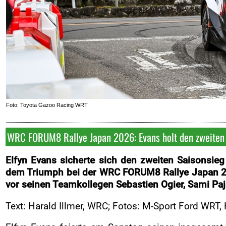
FOTOS
Fotoarchiv
VIDEOS
Videoarchiv
KONTAKT
Kontakt
Foto: Toyota Gazoo Racing WRT
ImpreSPum
WRC FORUM8 Rallye Japan 2026: Evans holt den zweiten 
ORM
ARC
Elfyn Evans sicherte sich den zweiten Saisonsieg
dem Triumph bei der WRC FORUM8 Rallye Japan 202
vor seinen Teamkollegen Sebastien Ogier, Sami Paj
Text: Harald Illmer, WRC; Fotos: M-Sport Ford WRT