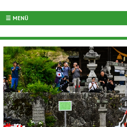
☰ MENÜ
AKTUELLES
Aktuelles
Archiv
ORM
ARC
WRC
ERC
DRM
Historic
Diverses