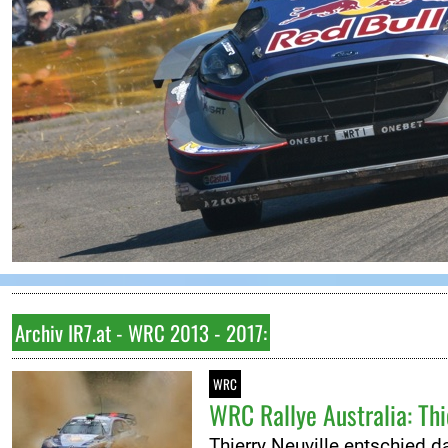
FOTOS
Fotoarchiv
VIDEOS
Videoarchiv
KONTAKT
Kontakt
Impressum
ORM
ARC
Archiv IR7.at - WRC 2013 - 2017:
WRC
WRC Rallye Australia: Thi
Thierry Neuville entschied d