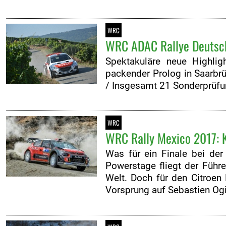
WRC
WRC ADAC Rallye Deutschl
Spektakuläre neue Highli
packender Prolog in Saarbr
/ Insgesamt 21 Sonderprüfu
WRC
WRC Rally Mexico 2017: K
Was für ein Finale bei de
Powerstage fliegt der Führ
Welt. Doch für den Citroen
Vorsprung auf Sebastien Ogie