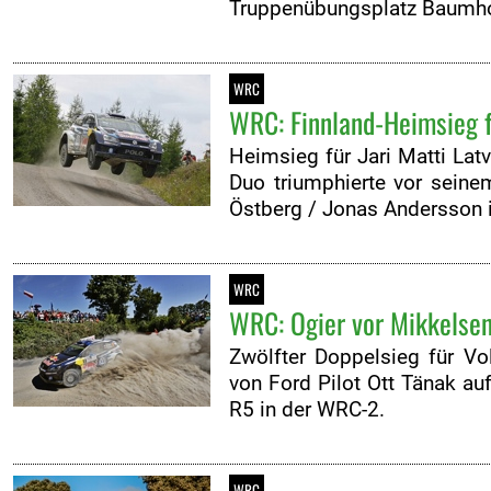
Truppenübungsplatz Baumhol
WRC
WRC: Finnland-Heimsieg f
Heimsieg für Jari Matti Lat
Duo triumphierte vor seine
Östberg / Jonas Andersson 
WRC
WRC: Ogier vor Mikkelsen
Zwölfter Doppelsieg für Vo
von Ford Pilot Ott Tänak a
R5 in der WRC-2.
WRC