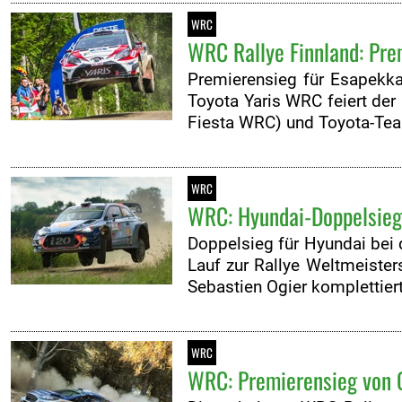
WRC
WRC Rallye Finnland: Pre
Premierensieg für Esapekka 
Toyota Yaris WRC feiert der
Fiesta WRC) und Toyota-Te
WRC
WRC: Hyundai-Doppelsieg 
Doppelsieg für Hyundai bei 
Lauf zur Rallye Weltmeiste
Sebastien Ogier komplettie
WRC
WRC: Premierensieg von O