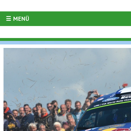
☰ MENÜ
AKTUELLES
Aktuelles
Archiv
ORM
ARC
WRC
ERC
DRM
Historic
Diverses