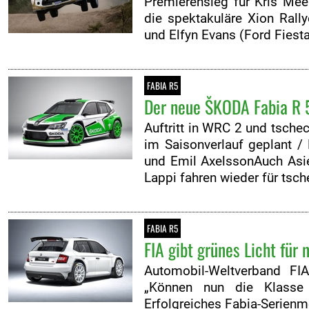
Premierensieg für Kris Meek
die spektakuläre Xion Ral
und Elfyn Evans (Ford Fiesta
FABIA R5
Der neue ŠKODA Fabia R 5
Auftritt in WRC 2 und tsche
im Saisonverlauf geplant
und Emil AxelssonAuch Asi
Lappi fahren wieder für tsch
FABIA R5
FIA gibt grünes Licht für
Automobil-Weltverband FI
„Können nun die Klasse 
Erfolgreiches Fabia-Serienm