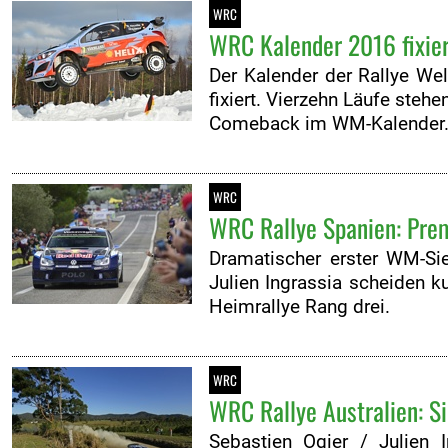
WRC
WRC Kalender 2016 fixier
Der Kalender der Rallye We
fixiert. Vierzehn Läufe ste
Comeback im WM-Kalender
WRC
WRC Rallye Spanien: Prem
Dramatischer erster WM-Si
Julien Ingrassia scheiden k
Heimrallye Rang drei.
WRC
WRC Rallye Australien: Sie
Sebastien Ogier / Julien 