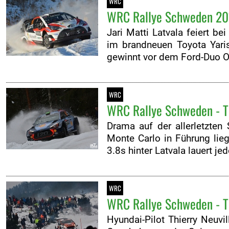
WRC
WRC Rallye Schweden 201
Jari Matti Latvala feiert b
im brandneuen Toyota Yari
gewinnt vor dem Ford-Duo Ot
WRC
WRC Rallye Schweden - Ta
Drama auf der allerletzten 
Monte Carlo in Führung lie
3.8s hinter Latvala lauert j
WRC
WRC Rallye Schweden - Tag
Hyundai-Pilot Thierry Neuv