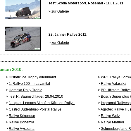
Test Skoda Motorsport, Rosenau - 11.01.2011:
>
zur Galerie
28. Jänner Rallye 2011:
>
zur Galerie
aison 2010:
>
Historic Ice Trophy Altenmarkt
>
WRC Rallye Schw
>
1. Rallye 100 im Lavanttal
>
Rallye Valašská
>
Horacka Rally Trebic
>
BP Ultimate Rallye
>
Test R. Baumschlager, 28.04.2010
>
Bosch Super plus 
>
Jacques Lemans Althofen-Kärnten Rallye
>
Impromat Rallyesp
>
Castrol Judenburg-Pölstal Rallye
>
Agrotec Rallye Hu
>
Rallye Krkonose
>
Rallye Weiz
>
Rallye Bohemia
>
Rallye Maribor
>
Rallye Vysocina
>
Schneebergland R