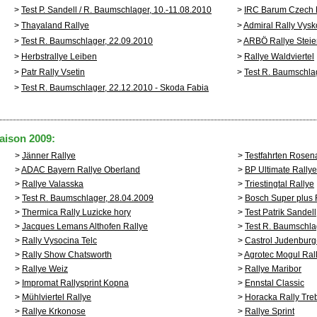
>
Test P. Sandell / R. Baumschlager, 10.-11.08.2010
>
IRC Barum Czech R
>
Thayaland Rallye
>
Admiral Rally Vysk
>
Test R. Baumschlager, 22.09.2010
>
ARBÖ Rallye Steie
>
Herbstrallye Leiben
>
Rallye Waldviertel
>
Patr Rally Vsetin
>
Test R. Baumschlag
>
Test R. Baumschlager, 22.12.2010 - Skoda Fabia
aison 2009:
>
Jänner Rallye
>
Testfahrten Rosen
>
ADAC Bayern Rallye Oberland
>
BP Ultimate Rallye
>
Rallye Valasska
>
Triestingtal Rallye
>
Test R. Baumschlager, 28.04.2009
>
Bosch Super plus 
>
Thermica Rally Luzicke hory
>
Test Patrik Sandel
>
Jacques Lemans Althofen Rallye
>
Test R. Baumschla
>
Rally Vysocina Telc
>
Castrol Judenburg-
>
Rally Show Chatsworth
>
Agrotec Mogul Ral
>
Rallye Weiz
>
Rallye Maribor
>
Impromat Rallysprint Kopna
>
Ennstal Classic
>
Mühlviertel Rallye
>
Horacka Rally Tre
>
Rallye Krkonose
>
Rallye Sprint