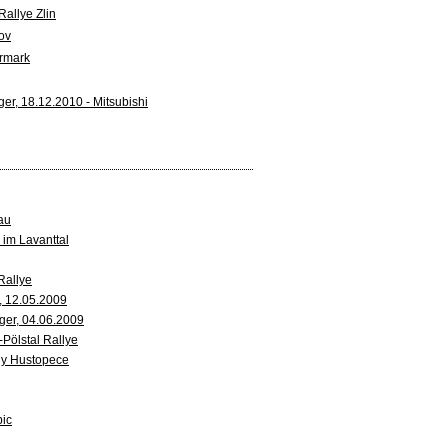
allye Zlin
ov
rmark
er, 18.12.2010 - Mitsubishi
au
 im Lavanttal
Rallye
l, 12.05.2009
ger, 04.06.2009
Pölstal Rallye
ly Hustopece
bic