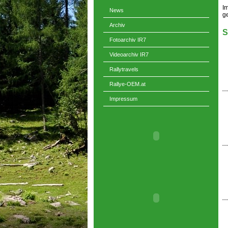
Im
g
S