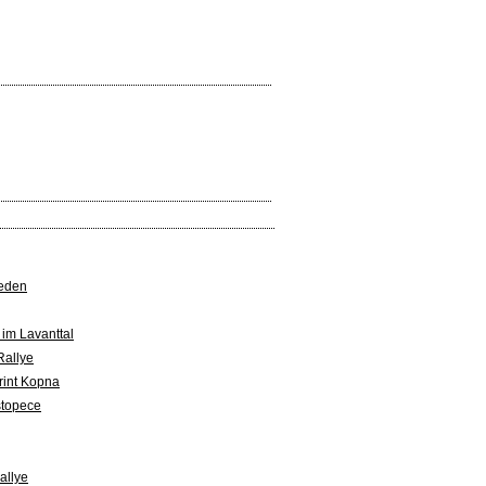
eden
 im Lavanttal
Rallye
rint Kopna
stopece
allye