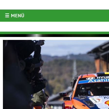
☰ MENÜ
AKTUELLES
Aktuelles
Archiv
ORM
ARC
WRC
ERC
DRM
Historic
Diverses