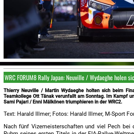
FOTOS
Fotoarchiv
VIDEOS
Videoarchiv
KONTAKT
Kontakt
Impressum
WRC FORUM8 Rally Japan: Neuville / Wydaeghe holen sich
ORM
Thierry Neuville / Martin Wydaeghe holten sich beim Fina
ARC
Teamkollege Ott Tänak verunfallt am Sonntag. Im Kampf um d
Sami Pajari / Enni Mälkönen triumphieren in der WRC2.
Text: Harald Illmer; Fotos: Harald Illmer, M-Sport
Nach fünf Vizemeisterschaften und viel Pech bei d
Ruhm seines ersten Titels in der FIA-Rallye-Weltm