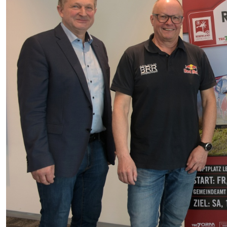
FOTOS
Fotoarchiv
VIDEOS
Videoarchiv
KONTAKT
Kontakt
Impressum
ORM
ARC