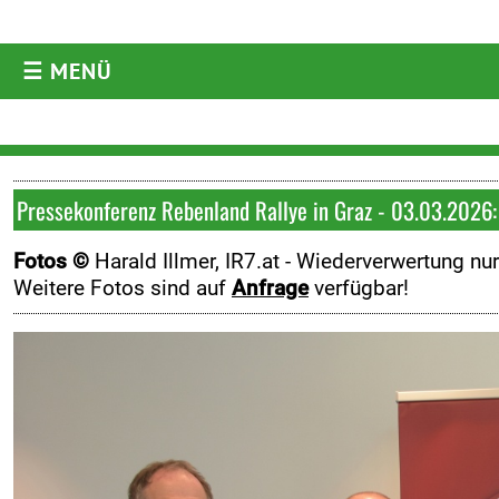
☰ MENÜ
AKTUELLES
Aktuelles
Archiv
Pressekonferenz Rebenland Rallye in Graz - 03.03.2026:
ORM
Fotos ©
Harald Illmer, IR7.at -
Wiederverwertung nu
ARC
Weitere Fotos sind auf
Anfrage
verfügbar!
WRC
ERC
DRM
Historic
Diverses