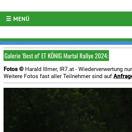
☰ MENÜ
AKTUELLES
Aktuelles
Archiv
Galerie 'Best of' ET KÖNIG Murtal Rallye 2024:
ORM
Fotos ©
Harald Illmer, IR7.at -
Wiederverwertung nu
ARC
Weitere Fotos fast aller Teilnehmer sind auf
Anfrag
WRC
ERC
DRM
Historic
Diverses