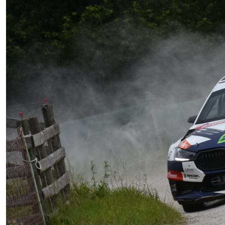
FOTOS
Fotoarchiv
VIDEOS
Videoarchiv
KONTAKT
Kontakt
Impressum
ORM
ARC